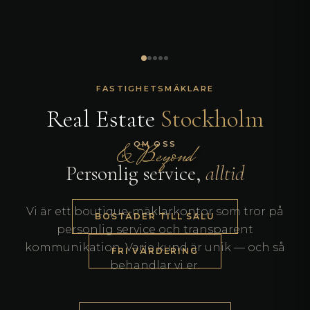
FASTIGHETSMÄKLARE
Real Estate
Stockholm
& Beyond
OM OSS
Personlig service,
alltid
Vi är ett boutique-mäklarkontor som tror på
BOSTÄDER TILL SALU
personlig service och transparent
kommunikation. Varje kund är unik — och så
FRI VÄRDERING
behandlar vi er.