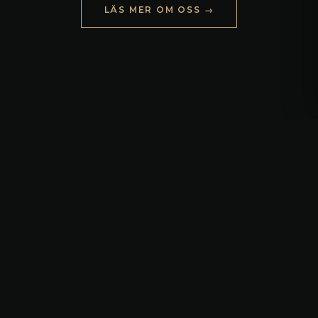
LÄS MER OM OSS →
STYLING & PRESENTATION
Vi presenterar ditt hem
från sin
allra bästa
sida
Noga vald inredning och professionell
fotografering kan vara helt avgörande för att
locka rätt köpare. Vi samarbetar med