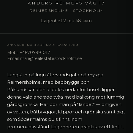
ANDERS REIMERS VÄG 17
REIMERSHOLME · STOCKHOLM
Lägenhet
•
2 rok
•
48 kvm
ANSVARIG MÄKLARE
MARI SVANSTRÖM
Mobil
+46707991017
Email
mari@realestatestockholm.se
Längst in på lugn återvändsgata på mysiga
Reimersholme, med badbrygga och
Pålsundskanalen alldeles nedanför huset, ligger
denna välplanerade tvåa med balkong mot lummig
gårdsgrönska. Här bor man på "landet" — omgiven
av vatten, båtbryggor, klippor och grönska samtidigt
som Södermalms puls finns inom
promenadavstånd. Lägenheten präglas av ett fint l
...