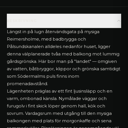
BESKRIVNING
Längst in på lugn återvändsgata på mysiga
Reimersholme, med badbrygga och
Pålsundskanalen alldeles nedanför huset, ligger
denna välplanerade tvåa med balkong mot lummig
gårdsgrönska. Här bor man på "landet" — omgiven
av vatten, båtbryggor, klippor och grönska samtidigt
som Södermalms puls finns inom
promenadavstånd.
Lägenheten präglas av ett fint ljusinsläpp och en
varm, ombonad känsla. Nymålade väggar och
furugolv i fint skick löper genom hall, kök och
sovrum. Vardagsrum med utgång till den mysiga
balkongen med plats för morgonkaffe och sena