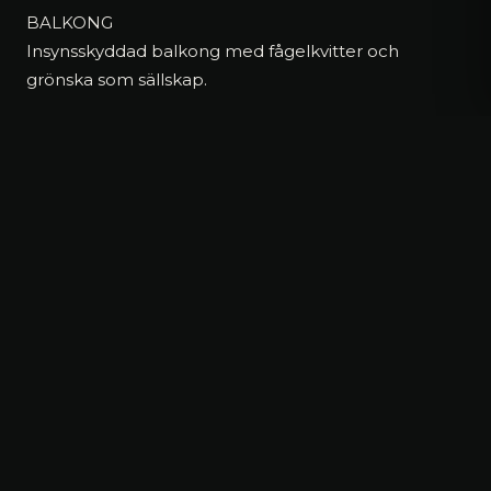
BALKONG
Insynsskyddad balkong med fågelkvitter och
grönska som sällskap.
BADRUM
Helkaklatbadrum med dusch, wc, handdukstork och
handfat.
SOVRUM
Rofyllt sovrum med utsikt mot lummig grönska.
HALL
Hall med inbyggda garderober.
Brf Pålsundet är en stor och stabil förening med
många uppskattade gemensamhetsutrymmen
såsom bastu med badbrygga, gästlägenheter,