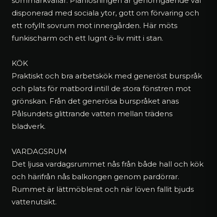
sommarkvällar. Planlösningen är genomgående väl
disponerad med sociala ytor, gott om förvaring och
ett rofyllt sovrum mot innergården. Här möts
funkischarm och ett lugnt ö-liv mitt i stan.
KÖK
Praktiskt och bra arbetskök med generöst burspråk
och plats för matbord intill de stora fönstren mot
grönskan. Från det generösa burspråket anas
Pålsundets glittrande vatten mellan trädens
bladverk.
VARDAGSRUM
Det ljusa vardagsrummet nås från både hall och kök
och härifrån nås balkongen genom pardörrar.
Rummet är lättmöblerat och när löven fallit bjuds
vattenutsikt.