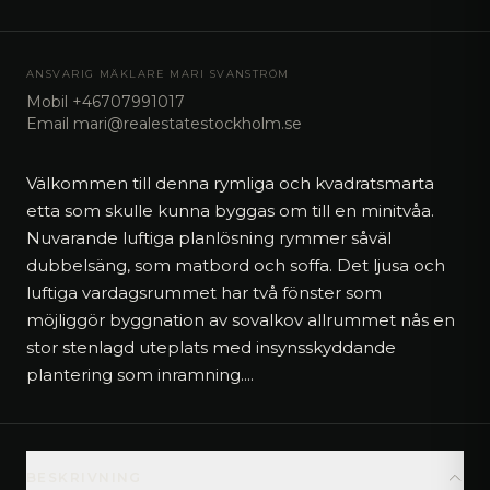
ANSVARIG MÄKLARE
MARI SVANSTRÖM
Mobil
+46707991017
Email
mari@realestatestockholm.se
Välkommen till denna rymliga och kvadratsmarta
etta som skulle kunna byggas om till en minitvåa.
Nuvarande luftiga planlösning rymmer såväl
dubbelsäng, som matbord och soffa. Det ljusa och
luftiga vardagsrummet har två fönster som
möjliggör byggnation av sovalkov allrummet nås en
stor stenlagd uteplats med insynsskyddande
plantering som inramning.
...
BESKRIVNING