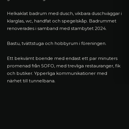
Helkaklat badrum med dusch, vikbara duschväggar i
klarglas, wc, handfat och spegelskåp. Badrummet
renoverades i samband med stambytet 2024.
Bastu, tvättstuga och hobbyrum i föreningen.
Ett bekvämt boende med endast ett par minuters
promenad från SOFO, med trevliga restauranger, fik
och butiker. Ypperliga kommunikationer med
närhet till tunnelbana.
FAKTA
Boarea
35 m²
BYGGNADSBESKRIVNING
Rum
1 rum och kök